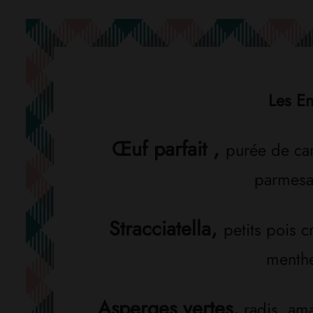
Les En
Œuf parfait ,
purée de car
parmes
Stracciatella,
petits pois 
menth
Asperges vertes,
radis, ama