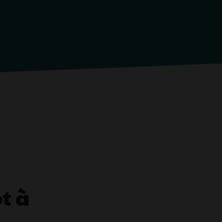
R
t à