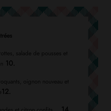
trées
ottes, salade de pousses et
10.
an
croquants, oignon nouveau et
12.
e
14.
ndes et citron confits