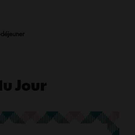
t-déjeuner
u Jour