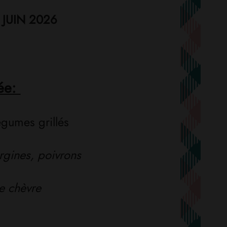
 JUIN 2026
ée:
égumes grillés
rgines, poivrons
e chèvre