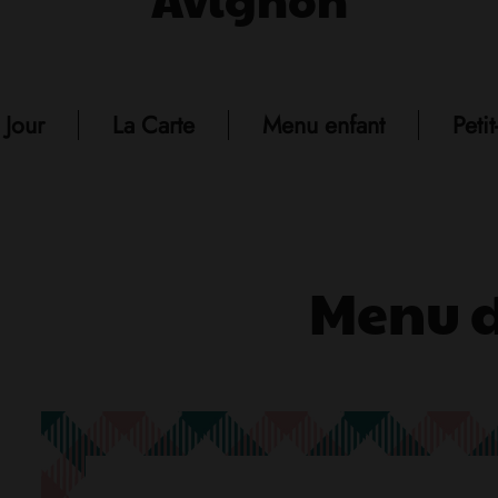
Jour
La Carte
Menu enfant
Peti
Menu d