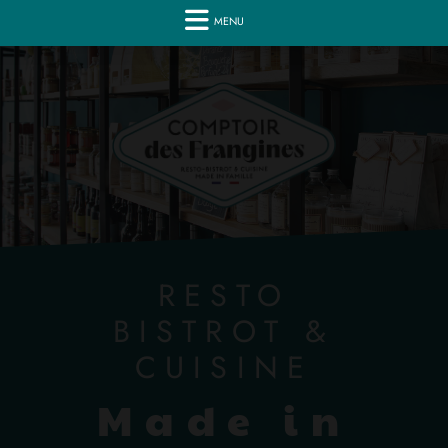
MENU
RESTO
BISTROT &
CUISINE
Made in