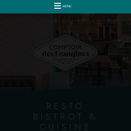
MENU
RESTO
BISTROT &
CUISINE